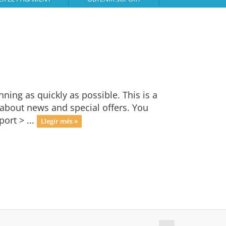
ng as quickly as possible. This is a
bout news and special offers. You
ort > ...
Llegir més »