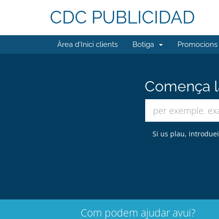
CDC PUBLICIDAD
Àrea d'Inici clients
Botiga
Promocions
Comença la
Si us plau, introdue
Com podem ajudar avui?