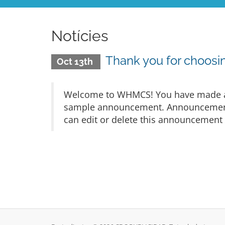
Notícies
Thank you for choos
Oct 13th
Welcome to WHMCS! You have made a gr
sample announcement. Announcements 
can edit or delete this announcement 