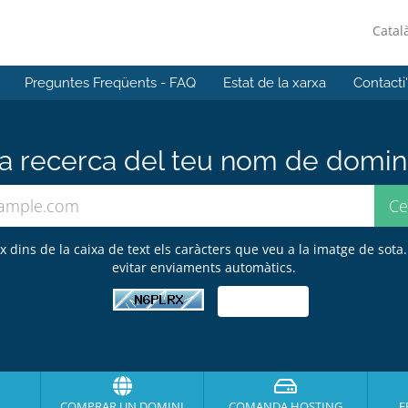
Catal
Preguntes Freqüents - FAQ
Estat de la xarxa
Contacti
 recerca del teu nom de domini 
ix dins de la caixa de text els caràcters que veu a la imatge de sota.
evitar enviaments automàtics.
COMPRAR UN DOMINI
COMANDA HOSTING
F