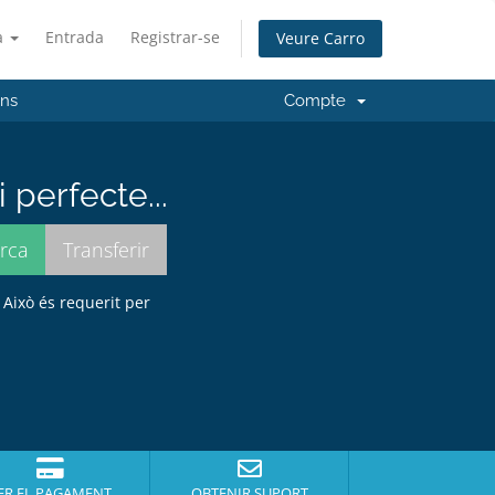
à
Entrada
Registrar-se
Veure Carro
'ns
Compte
perfecte...
 Això és requerit per
ER EL PAGAMENT
OBTENIR SUPORT