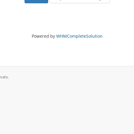
Powered by
WHMCompleteSolution
vats.