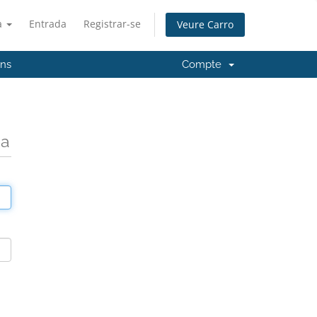
à
Entrada
Registrar-se
Veure Carro
'ns
Compte
da