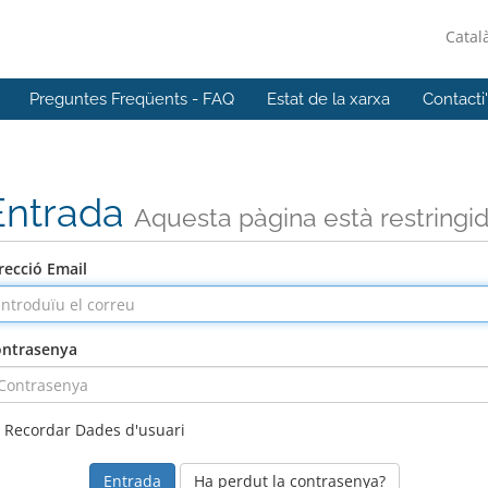
Catal
Preguntes Freqüents - FAQ
Estat de la xarxa
Contacti
Entrada
Aquesta pàgina està restringi
recció Email
ntrasenya
Recordar Dades d'usuari
Ha perdut la contrasenya?